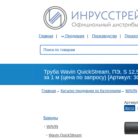
Главная
Продукция
Производство
Проект
Труба Wavin QuickStream, ПЭ, S 12,5,
за 1 м (цена по запросу) [Артикул: 3
Главная
→
Каталог продукции по Категориям
→
WAVIN
Артику
фото
Бренды
WAVIN
Wavin QuickStream