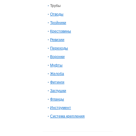
Трубы
Отводы
Тройники
Крестовины
Ревизии
Переходы
Воронки
Муфты
Желоба
Фитинги
Заглушки
Фланцы
Инструмент
Система крепления