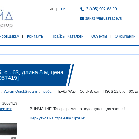
+7 (495) 902-68-99
Ru
|
En
zakaz@inrusstrade.ru
ировщикам
Контакты
Прайсы, Каталоги
Объекты
О компании
 d - 63, длина 5 м, цена
057419]
→
Wavin QuickStream
→
Трубы
→
Труба Wavin QuickStream, ПЭ, S 12,5, d - 63, д
л:
3057419
чертеж
ВНИМАНИЕ! Товар временно недоступен для заказа!
Вернуться на страницу "Трубы"