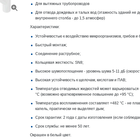
Для вытяжных трубопроводов
Для отвода дождевых и талых вод (этажность зданий не 
внутреннего столба - до 1,5 атмосфер)
Характеристики:
Устойчивостью к воздействию микроорганизмов, грибов и 
Быстрый монтаж;
Соединение раструбное;
Кольцевая жесткость: SN8;
Высокое шумопоглощение - уровень шума 5-11 дБ (скорость
Высокая устойчивость к щелочам, кислотам и ПАВ;
Температура отводимых жидкостей может варьироваться 
°С (возможно кратковременное повышение до +95 °С);
Температура воспламенения составляет +482 °С - не плав
капель, практически не выделяет дым;
Срок гарантии: 2 года с даты изготовления (если соблюд
Срок службы: не менее 50 лет.
Окрашен в белый цвет.