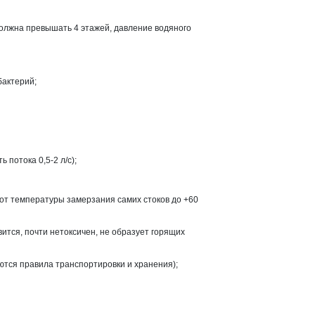
должна превышать 4 этажей, давление водяного
бактерий;
 потока 0,5-2 л/с);
от температуры замерзания самих стоков до +60
ится, почти нетоксичен, не образует горящих
аются правила транспортировки и хранения);