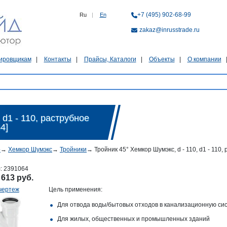
+7 (495) 902-68-99
Ru
|
En
zakaz@inrusstrade.ru
ировщикам
Контакты
Прайсы, Каталоги
Объекты
О компании
 d1 - 110, раструбное
4]
р
→
Хемкор Шумэкс
→
Тройники
→
Тройник 45° Хемкор Шумэкс, d - 110, d1 - 110
л:
2391064
:
613 руб.
чертеж
Цель применения:
Для отвода воды/бытовых отходов в канализационную си
Для жилых, общественных и промышленных зданий