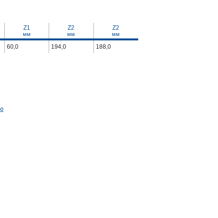
Z1
Z2
Z2
мм
мм
мм
60,0
194,0
188,0
ию