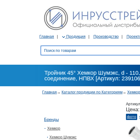
Главная
Продукция
Производство
Проект
Тройник 45° Хемкор Шумэкс, d - 110,
соединение, НПВХ [Артикул: 239106
Главная
→
Каталог продукции по Категориям
→
Хемко
Артику
Цена
фото
Бренды
Хемкор
Хемкор Шумэкс