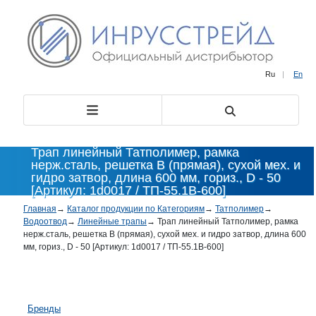
Ru
|
En
Трап линейный Татполимер, рамка
нерж.сталь, решетка В (прямая), сухой мех. и
гидро затвор, длина 600 мм, гориз., D - 50
[Артикул: 1d0017 / ТП-55.1B-600]
Главная
→
Каталог продукции по Категориям
→
Татполимер
→
Водоотвод
→
Линейные трапы
→
Трап линейный Татполимер, рамка
нерж.сталь, решетка В (прямая), сухой мех. и гидро затвор, длина 600
мм, гориз., D - 50 [Артикул: 1d0017 / ТП-55.1B-600]
Бренды