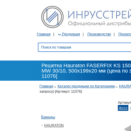
Главная
Продукция
Производство
Проект
Решетка Hauraton FASERFIX KS 150,
MW 30/10, 500x199x20 мм (цена по з
11076]
Главная
→
Каталог продукции по Категориям
→
HAUR
запросу) [Артикул: 11076]
Артику
фото
Бренды
HAURATON