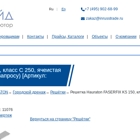
+7 (495) 902-68-99
Ru
|
En
zakaz@inrusstrade.ru
ировщикам
Контакты
Прайсы, Каталоги
Объекты
О компании
 класс C 250, ячеистая
апросу) [Артикул:
ATON
→
Городской дренаж
→
Решётки
→
Решетка Hauraton FASERFIX KS 150, кл
л:
11076
чертеж
Вернуться на страницу "Решётки"