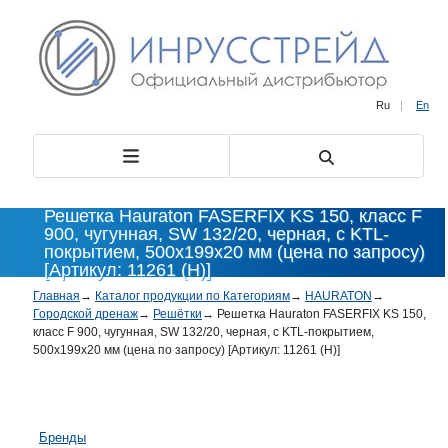
Ru
|
En
Решетка Hauraton FASERFIX KS 150, класс F
900, чугунная, SW 132/20, черная, c KTL-
покрытием, 500x199x20 мм (цена по запросу)
[Артикул: 11261 (H)]
Главная
→
Каталог продукции по Категориям
→
HAURATON
→
Городской дренаж
→
Решётки
→
Решетка Hauraton FASERFIX KS 150,
класс F 900, чугунная, SW 132/20, черная, c KTL-покрытием,
500x199x20 мм (цена по запросу) [Артикул: 11261 (H)]
Бренды