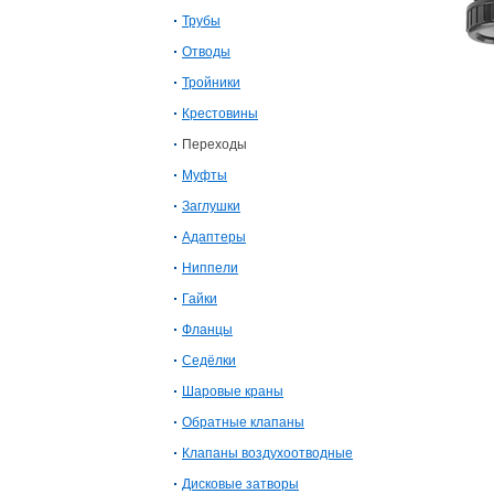
Трубы
Отводы
Тройники
Крестовины
Переходы
Муфты
Заглушки
Адаптеры
Ниппели
Гайки
Фланцы
Седёлки
Шаровые краны
Обратные клапаны
Клапаны воздухоотводные
Дисковые затворы