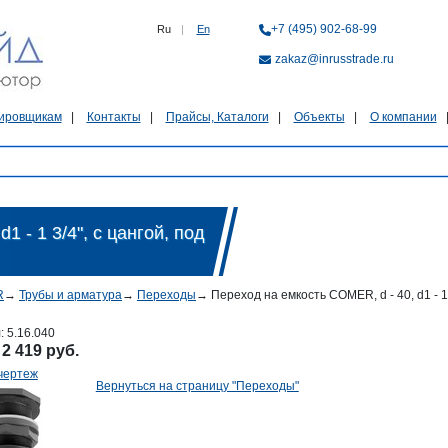
+7 (495) 902-68-99
Ru
|
En
zakaz@inrusstrade.ru
ировщикам
Контакты
Прайсы, Каталоги
Объекты
О компании
1 - 1 3/4", с цангой, под
R
→
Трубы и арматура
→
Переходы
→
Переход на емкость COMER, d - 40, d1 - 1 
л:
5.16.040
:
2 419 руб.
чертеж
Вернуться на страницу "Переходы"