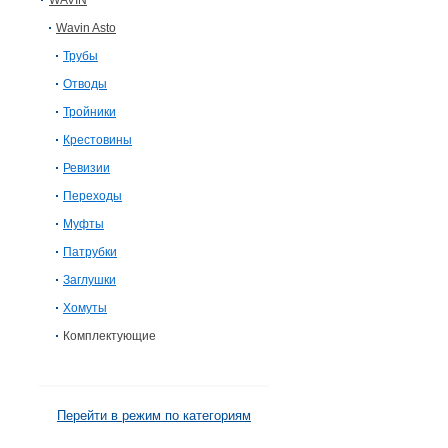
WAVIN
Wavin Asto
Трубы
Отводы
Тройники
Крестовины
Ревизии
Переходы
Муфты
Патрубки
Заглушки
Хомуты
Комплектующие
Перейти в режим по категориям