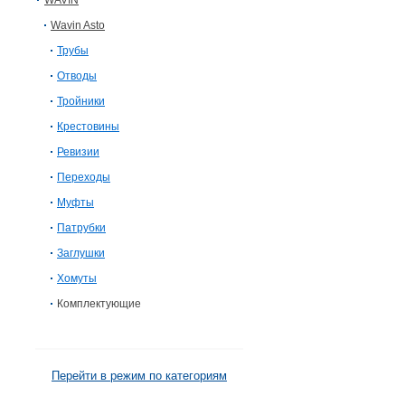
WAVIN
Wavin Asto
Трубы
Отводы
Тройники
Крестовины
Ревизии
Переходы
Муфты
Патрубки
Заглушки
Хомуты
Комплектующие
Перейти в режим по категориям