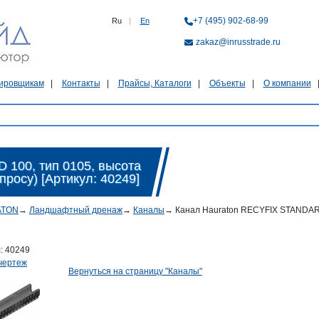
+7 (495) 902-68-99
Ru
|
En
zakaz@inrusstrade.ru
ировщикам
Контакты
Прайсы, Каталоги
Объекты
О компании
100, тип 0105, высота
просу) [Артикул: 40249]
ATON
→
Ландшафтный дренаж
→
Каналы
→
Канал Hauraton RECYFIX STANDARD 
л:
40249
чертеж
Вернуться на страницу "Каналы"