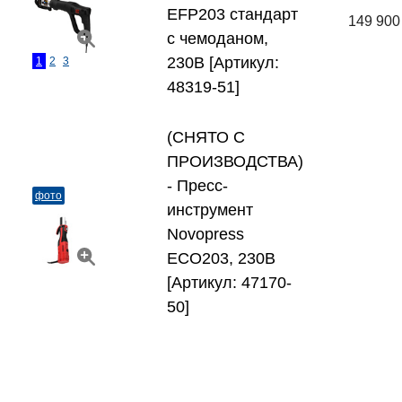
EFP203 стандарт
149 900
с чемоданом,
230В [Артикул:
1
2
3
48319-51]
(СНЯТО С
ПРОИЗВОДСТВА)
- Пресс-
фото
инструмент
Novopress
ECO203, 230B
[Артикул: 47170-
50]