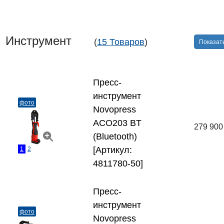
Инструмент
(
15 Товаров
)
Показать
Пресс-
инструмент
фото
Novopress
ACO203 BT
279 900
(Bluetooth)
[Артикул:
1
2
4811780-50]
Пресс-
инструмент
фото
Novopress