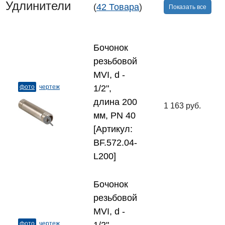
Удлинители
(
42 Товара
)
Показать все
Бочонок
резьбовой
MVI, d -
фото
чертеж
1/2",
длина 200
1 163 руб.
мм, PN 40
[Артикул:
BF.572.04-
L200]
Бочонок
резьбовой
MVI, d -
фото
чертеж