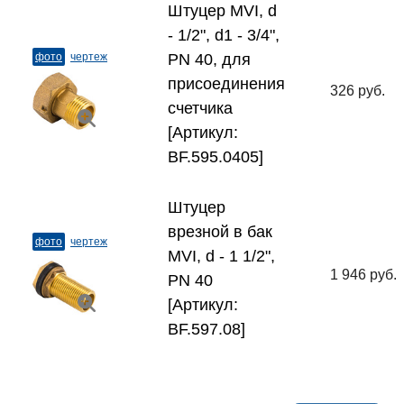
Штуцер MVI, d
- 1/2", d1 - 3/4",
фото
чертеж
PN 40, для
присоединения
326 руб.
счетчика
[Артикул:
BF.595.0405]
Штуцер
врезной в бак
фото
чертеж
MVI, d - 1 1/2",
1 946 руб.
PN 40
[Артикул:
BF.597.08]