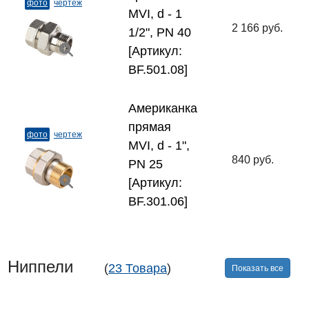
фото
чертеж
MVI, d - 1
2 166 руб.
1/2", PN 40
[Артикул:
BF.501.08]
Американка
прямая
фото
чертеж
MVI, d - 1",
840 руб.
PN 25
[Артикул:
BF.301.06]
Ниппели
(
23 Товара
)
Показать все