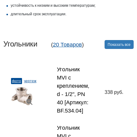
устойчивость к низким и высоким температурам;
длительный срок эксплуатации.
Угольники
(
20 Товаров
)
Показать все
Угольник
MVI с
фото
чертеж
креплением,
338 руб.
d - 1/2", PN
40 [Артикул:
BF.534.04]
Угольник
MVI с