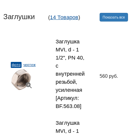
Заглушки
(
14 Товаров
)
Показать все
Заглушка
MVI, d - 1
1/2", PN 40,
фото
чертеж
с
внутренней
560 руб.
резьбой,
усиленная
[Артикул:
BF.563.08]
Заглушка
MVI, d - 1