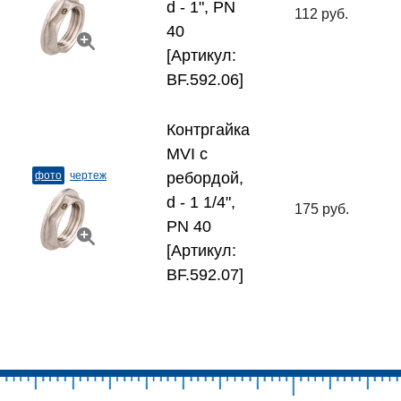
d - 1", PN
112 руб.
40
[Артикул:
BF.592.06]
Контргайка
MVI с
фото
чертеж
ребордой,
d - 1 1/4",
175 руб.
PN 40
[Артикул:
BF.592.07]