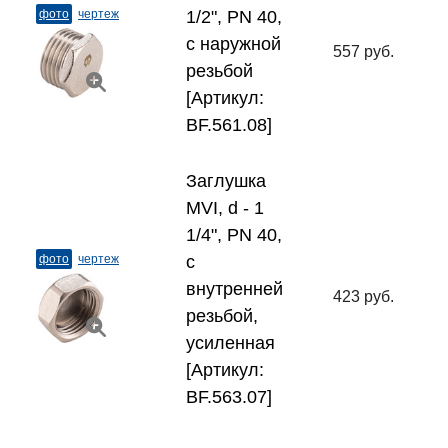
фото
чертеж
1/2", PN 40,
с наружной
557 руб.
резьбой
[Артикул:
BF.561.08]
Заглушка
MVI, d - 1
1/4", PN 40,
фото
чертеж
с
внутренней
423 руб.
резьбой,
усиленная
[Артикул:
BF.563.07]