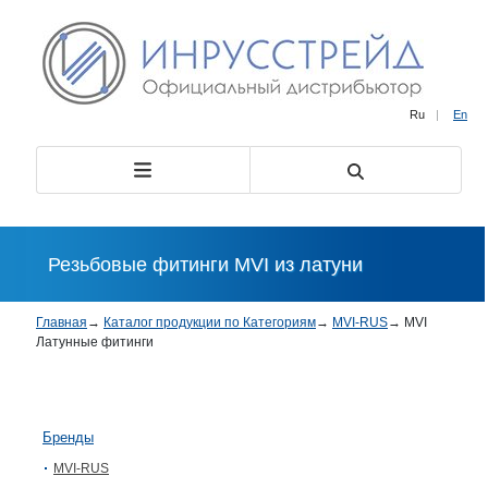
Ru
|
En
Резьбовые фитинги MVI из латуни
Главная
→
Каталог продукции по Категориям
→
MVI-RUS
→
MVI
Латунные фитинги
Бренды
MVI-RUS