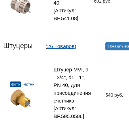
602 руб.
40
[Артикул:
BF.541.08]
Штуцеры
(
26 Товаров
)
Показать вс
Штуцер MVI, d
- 3/4", d1 - 1",
фото
чертеж
PN 40, для
присоединения
540 руб.
счетчика
[Артикул:
BF.595.0506]