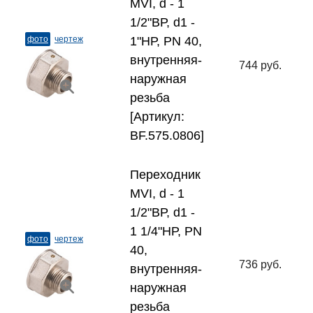
MVI, d - 1
1/2"ВР, d1 -
фото
чертеж
1"НР, PN 40,
внутренняя-
744 руб.
наружная
резьба
[Артикул:
BF.575.0806]
Переходник
MVI, d - 1
1/2"ВР, d1 -
1 1/4"НР, PN
фото
чертеж
40,
736 руб.
внутренняя-
наружная
резьба