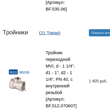
[Артикул:
BF.535.06]
Тройники
(
21 Товар
)
Показать все
Тройник
переходной
MVI, d - 1 1/4",
фото
чертеж
d1 - 1", d2 - 1
1/4", PN 40, с
1 405 руб.
внутренней
резьбой
[Артикул:
BF.512.070607]