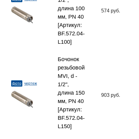
1/2",
длина 100
574 руб.
мм, PN 40
[Артикул:
BF.572.04-
L100]
Бочонок
резьбовой
MVI, d -
фото
чертеж
1/2",
длина 150
903 руб.
мм, PN 40
[Артикул:
BF.572.04-
L150]