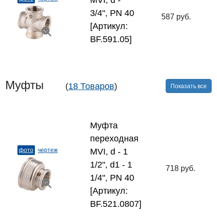
MVI, d -
3/4", PN 40
587 руб.
[Артикул:
BF.591.05]
Муфты
(
18 Товаров
)
Показать все
Муфта
переходная
фото
чертеж
MVI, d - 1
1/2", d1 - 1
718 руб.
1/4", PN 40
[Артикул:
BF.521.0807]