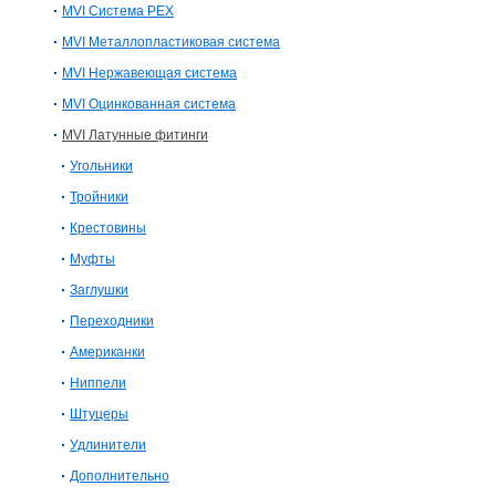
MVI Система PEX
MVI Металлопластиковая система
MVI Нержавеющая система
MVI Оцинкованная система
MVI Латунные фитинги
Угольники
Тройники
Крестовины
Муфты
Заглушки
Переходники
Американки
Ниппели
Штуцеры
Удлинители
Дополнительно