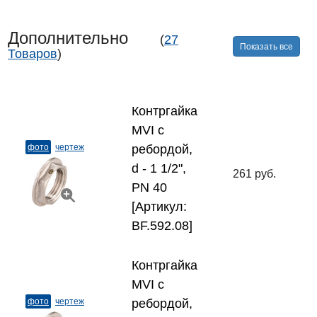
Дополнительно
(
27
Показать все
Товаров
)
Контргайка
MVI с
фото
чертеж
ребордой,
d - 1 1/2",
261 руб.
PN 40
[Артикул:
BF.592.08]
Контргайка
MVI с
фото
чертеж
ребордой,