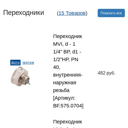
Переходники
(
15 Товаров
)
Показать все
Переходник
MVI, d - 1
1/4" ВР, d1 -
1/2"НР, PN
фото
чертеж
40,
482 руб.
внутренняя-
наружная
резьба
[Артикул:
BF.575.0704]
Переходник