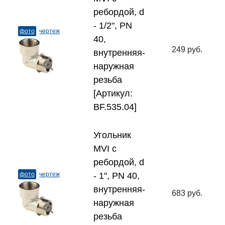
ребордой, d
- 1/2", PN
фото
чертеж
40,
249 руб.
внутренняя-
наружная
резьба
[Артикул:
BF.535.04]
Угольник
MVI с
ребордой, d
фото
чертеж
- 1", PN 40,
внутренняя-
683 руб.
наружная
резьба