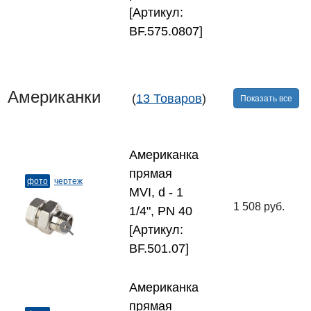
[Артикул:
BF.575.0807]
Американки
(
13 Товаров
)
Показать все
Американка
прямая
фото
чертеж
MVI, d - 1
1 508 руб.
1/4", PN 40
[Артикул:
BF.501.07]
Американка
прямая