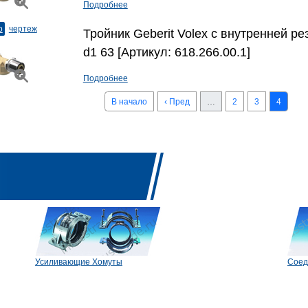
Подробнее
о
чертеж
Тройник Geberit Volex с внутренней рез
d1 63 [Артикул: 618.266.00.1]
Подробнее
В начало
‹ Пред
…
2
3
4
Усиливающие Хомуты
Соед