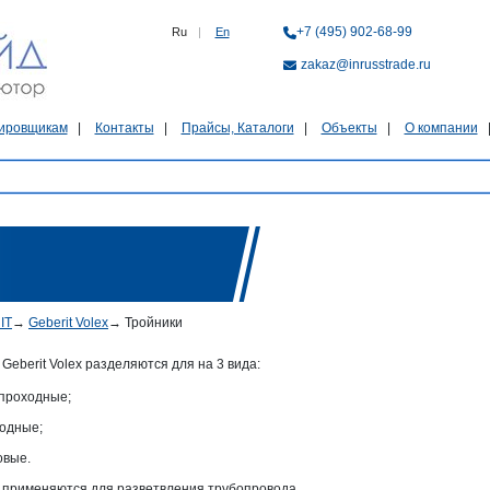
+7 (495) 902-68-99
Ru
|
En
zakaz@inrusstrade.ru
ировщикам
Контакты
Прайсы, Каталоги
Объекты
О компании
IT
→
Geberit Volex
→
Тройники
Geberit Volex разделяются для на 3 вида:
проходные;
одные;
овые.
 применяются для разветвления трубопровода.