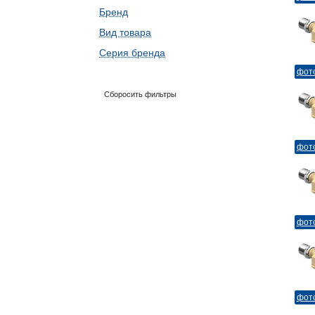
Бренд
Вид товара
Серия бренда
фот
Сборосить фильтры
фот
фот
фот