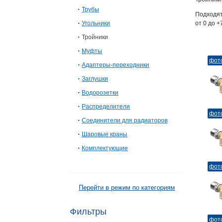
Трубы
Подходят
Угольники
от 0 до +
Тройники
Муфты
фот
Адаптеры-переходники
Заглушки
Водорозетки
Распределители
фот
Соединители для радиаторов
Шаровые краны
Комплектующие
фот
Перейти в режим по категориям
Фильтры
фот