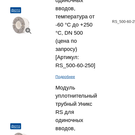
одиночных
вводов,
фото
температура от
RS_500-60-2
-60 °C до +250
°C, DN 500
(цена по
запросу)
[Артикул:
RS_500-60-250]
Подробнее
Модуль
уплотнительный
трубный Уникс
RS для
одиночных
фото
вводов,