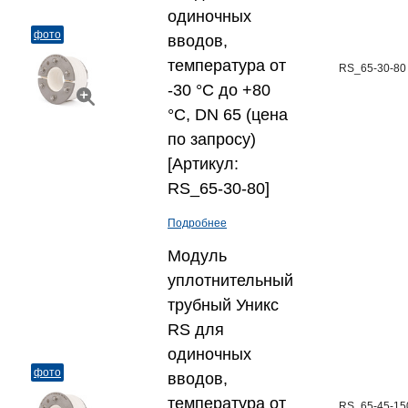
одиночных
фото
вводов,
температура от
RS_65-30-80
-30 °C до +80
°C, DN 65 (цена
по запросу)
[Артикул:
RS_65-30-80]
Подробнее
Модуль
уплотнительный
трубный Уникс
RS для
одиночных
фото
вводов,
температура от
RS_65-45-15