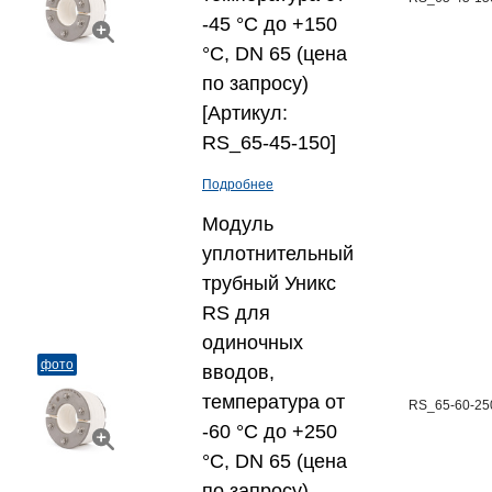
-45 °C до +150
°C, DN 65 (цена
по запросу)
[Артикул:
RS_65-45-150]
Подробнее
Модуль
уплотнительный
трубный Уникс
RS для
одиночных
фото
вводов,
температура от
RS_65-60-25
-60 °C до +250
°C, DN 65 (цена
по запросу)