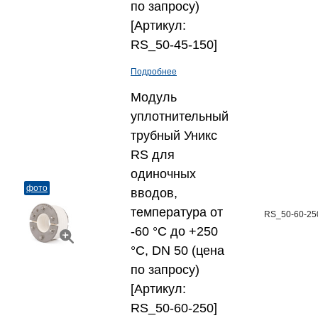
по запросу)
[Артикул:
RS_50-45-150]
Подробнее
Модуль
уплотнительный
трубный Уникс
RS для
одиночных
фото
вводов,
температура от
RS_50-60-25
-60 °C до +250
°C, DN 50 (цена
по запросу)
[Артикул:
RS_50-60-250]