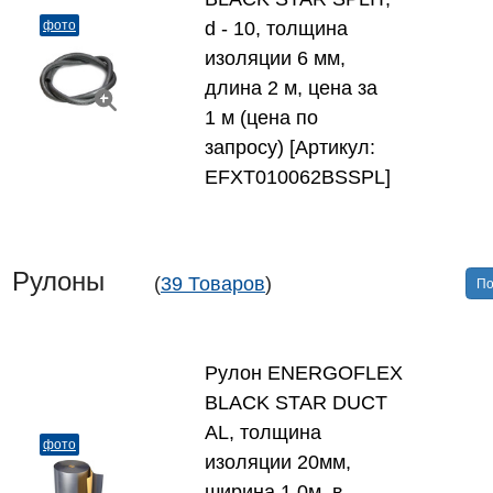
фото
d - 10, толщина
изоляции 6 мм,
длина 2 м, цена за
1 м (цена по
запросу) [Артикул:
EFXT010062BSSPL]
Рулоны
(
39 Товаров
)
По
Рулон ENERGOFLEX
BLACK STAR DUCT
AL, толщина
фото
изоляции 20мм,
ширина 1,0м, в