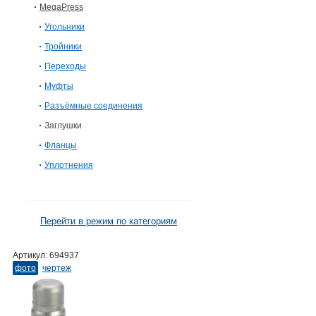
MegaPress
Угольники
Тройники
Переходы
Муфты
Разъёмные соединения
Заглушки
Фланцы
Уплотнения
Перейти в режим по категориям
Артикул:
694937
фото
чертеж