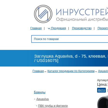
Главная
Продукция
Производство
Проект
Заглушка Aquaviva, d - 75, клеевая
/ US016075]
Главная
→
Каталог продукции по Категориям
→
Aquavi
Артику
Цена
фото
Бренды
Aquaviva
ПВХ трубы и фитинги