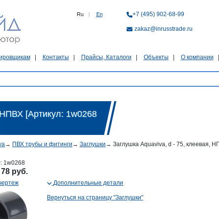
+7 (495) 902-68-99
Ru
|
En
zakaz@inrusstrade.ru
ировщикам
Контакты
Прайсы, Каталоги
Объекты
О компании
, НПВХ [Артикул: 1w0268
va
→
ПВХ трубы и фитинги
→
Заглушки
→
Заглушка Aquaviva, d - 75, клеевая, 
л:
1w0268
:
78 руб.
чертеж
Дополнительные детали
Вернуться на страницу "Заглушки"