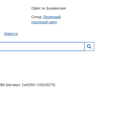
Офис: м. Бауманская
Склад:
Ленинский
городской округ
Новости
НПВХ [Артикул: 1w0268 / US016075]