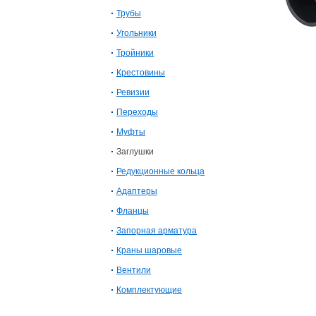
Трубы
Угольники
Тройники
Крестовины
Ревизии
Переходы
Муфты
Заглушки
Редукционные кольца
Адаптеры
Фланцы
Запорная арматура
Краны шаровые
Вентили
Комплектующие