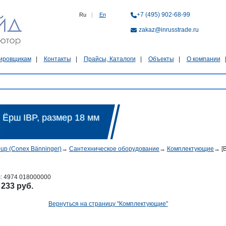
+7 (495) 902-68-99
Ru
|
En
zakaz@inrusstrade.ru
ировщикам
Контакты
Прайсы, Каталоги
Объекты
О компании
рш IBP, размер 18 мм
oup (Conex Bänninger)
→
Сантехническое оборудование
→
Комплектующие
→
[
л:
4974 018000000
:
233 руб.
Вернуться на страницу "Комплектующие"