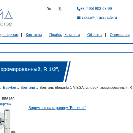
+7 (495) 902-68-99
Ru
|
En
zakaz@inrusstrade.ru
ировщикам
Контакты
Прайсы, Каталоги
Объекты
О компании
 хромированный, R 1/2",
→
Easytop
→
Вентили
→
Вентиль Eleganta 1 VIEGA, угловой, хромированный, R 1
л:
556150
чертеж
Вернуться на страницу "Вентили"