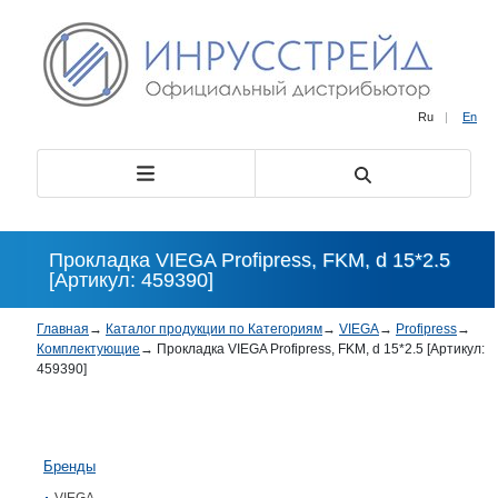
Ru
|
En
Прокладка VIEGA Profipress, FKM, d 15*2.5
[Артикул: 459390]
Главная
→
Каталог продукции по Категориям
→
VIEGA
→
Profipress
→
Комплектующие
→
Прокладка VIEGA Profipress, FKM, d 15*2.5 [Артикул:
459390]
Бренды