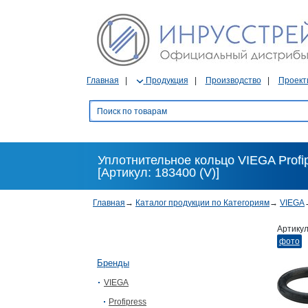
Главная
Продукция
Производство
Проект
Уплотнительное кольцо VIEGA Profip
[Артикул: 183400 (V)]
Главная
→
Каталог продукции по Категориям
→
VIEGA
Артику
фото
Бренды
VIEGA
Profipress