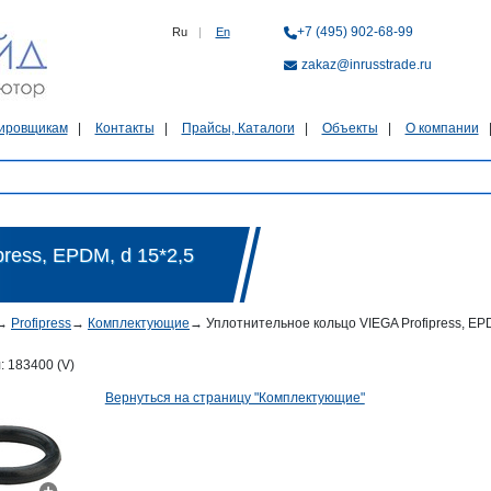
+7 (495) 902-68-99
Ru
|
En
zakaz@inrusstrade.ru
ировщикам
Контакты
Прайсы, Каталоги
Объекты
О компании
ress, EPDM, d 15*2,5
→
Profipress
→
Комплектующие
→
Уплотнительное кольцо VIEGA Profipress, EPDM
л:
183400 (V)
Вернуться на страницу "Комплектующие"