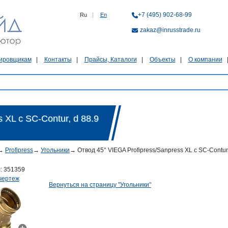
+7 (495) 902-68-99
Ru
|
En
zakaz@inrusstrade.ru
ировщикам
Контакты
Прайсы, Каталоги
Объекты
О компании
 XL с SC-Contur, d 88.9
→
Profipress
→
Угольники
→
Отвод 45° VIEGA Profipress/Sanpress XL с SC-Contur,
л:
351359
чертеж
Вернуться на страницу "Угольники"