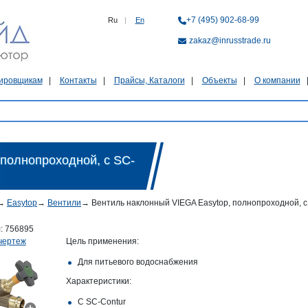
+7 (495) 902-68-99
Ru
|
En
zakaz@inrusstrade.ru
ировщикам
Контакты
Прайсы, Каталоги
Объекты
О компании
 полнопроходной, с SC-
→
Easytop
→
Вентили
→
Вентиль наклонный VIEGA Easytop, полнопроходной, с S
л:
756895
чертеж
Цель применения:
Для питьевого водоснабжения
Характеристики:
С SC‑Contur