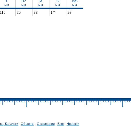
H1
H2
Ø
G
WS
мм
мм
мм
мм
мм
115
25
73
1/4
27
ы, Каталоги
Объекты
О компании
Блог
Новости