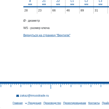
d
Z1
Z2
L1
L2
L3
мм
мм
мм
мм
мм
мм
28
23
66
46
89
31
Ø - диаметр
WS - размер ключа
Вернуться на страницу "Вентили"
zakaz@inrusstrade.ru
Главная
Продукция
Производство
Проектировщикам
Контакты
Прайс
в