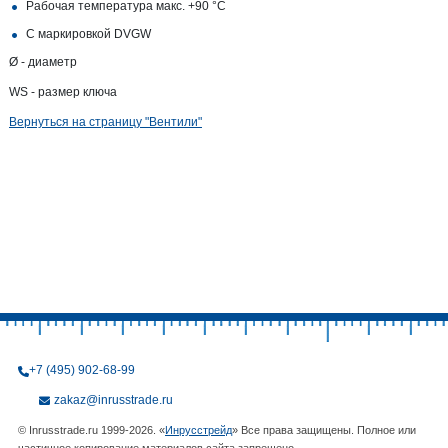
Рабочая температура макс. +90 °C
С маркировкой DVGW
Ø - диаметр
WS - размер ключа
Вернуться на страницу "Вентили"
+7 (495) 902-68-99
zakaz@inrusstrade.ru
© Inrusstrade.ru 1999-2026. «
Инрусстрейд
» Все права защищены. Полное или