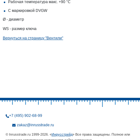
Рабочая температура макс. +90 °C
С маркировкой DVGW
Ø - диаметр
WS - размер ключа
Вернуться на страницу "Вентили"
+7 (495) 902-68-99
zakaz@inrusstrade.ru
© Inrusstrade.ru 1999-2026. «
Инрусстрейд
» Все права защищены. Полное или