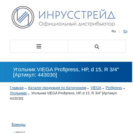
Ru
|
En
Угольник VIEGA Profipress, НР, d 15, R 3/4"
[Артикул: 443030]
Главная
→
Каталог продукции по Категориям
→
VIEGA
→
Profipress
→
Угольники
→
Угольник VIEGA Profipress, НР, d 15, R 3/4" [Артикул:
443030]
Бренды