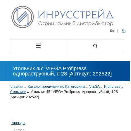
Ru
|
En
Угольник 45° VIEGA Profipress
однораструбный, d 28 [Артикул: 292522]
Главная
→
Каталог продукции по Категориям
→
VIEGA
→
Profipress
→
Угольники
→
Угольник 45° VIEGA Profipress однораструбный, d 28
[Артикул: 292522]
Бренды