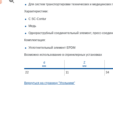
Для систем транспортировки технических и медицинских г
Характеристики:
С SC‑Contur
Медь
Однораструбный соединительный элемент, пресс-соедин
Комплектация:
Уплотнительный элемент EPDM
Возможно использование в спринклерных установках
d
Z
мм
мм
22
11
34
Вернуться на страницу "Угольники"