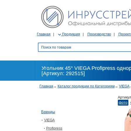
Главная
Продукция
Производство
Проект
Угольник 45° VIEGA Profipress одно
[Артикул: 292515]
Главная
→
Каталог продукции по Категориям
→
VIEGA
Артику
фото
Бренды
VIEGA
Profipress