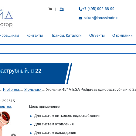
+7 (495) 902-68-99
Ru
|
En
zakaz@inrusstrade.ru
ировщикам
Контакты
Прайсы, Каталоги
Объекты
О компании
раструбный, d 22
→
Profipress
→
Угольники
→
Угольник 45° VIEGA Profipress однораструбный, d 22
л:
292515
чертеж
Цель применения:
Для систем питьевого водоснабжения
Для систем отопления
Для систем охлаждения