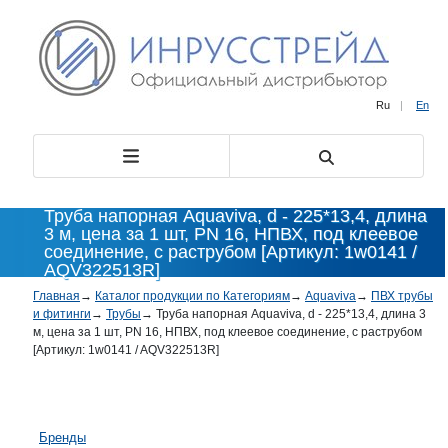
Ru
|
En
Труба напорная Aquaviva, d - 225*13,4, длина
3 м, цена за 1 шт, PN 16, НПВХ, под клеевое
соединение, с раструбом [Артикул: 1w0141 /
AQV322513R]
Главная
→
Каталог продукции по Категориям
→
Aquaviva
→
ПВХ трубы
и фитинги
→
Трубы
→
Труба напорная Aquaviva, d - 225*13,4, длина 3
м, цена за 1 шт, PN 16, НПВХ, под клеевое соединение, с раструбом
[Артикул: 1w0141 / AQV322513R]
Бренды