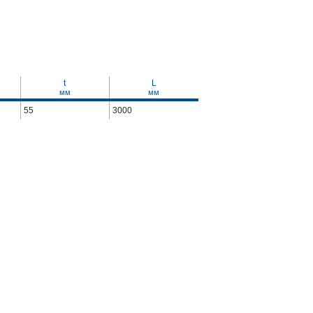
t
L
мм
мм
55
3000