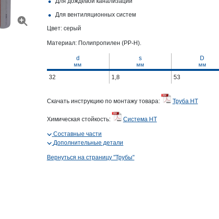
Для дождевой канализации
Для вентиляционных систем
Цвет: серый
Материал: Полипропилен (PP-H).
d
s
D
мм
мм
мм
32
1,8
53
Скачать инструкцию по монтажу товара:
Труба HT
Химическая стойкость:
Система HT
Составные части
Дополнительные детали
Вернуться на страницу "Трубы"