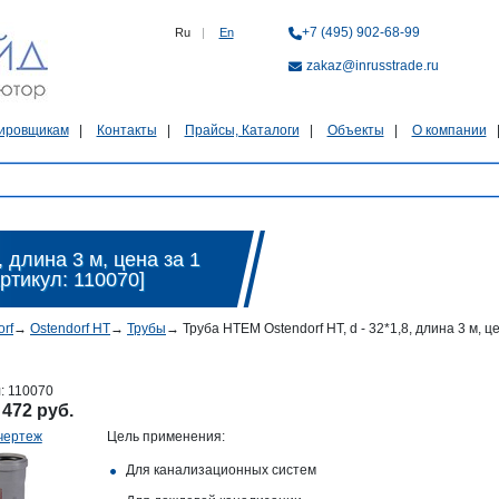
+7 (495) 902-68-99
Ru
|
En
zakaz@inrusstrade.ru
ировщикам
Контакты
Прайсы, Каталоги
Объекты
О компании
, длина 3 м, цена за 1
ртикул: 110070]
orf
→
Ostendorf HT
→
Трубы
→
Труба HTEM Ostendorf HT, d - 32*1,8, длина 3 м, 
л:
110070
:
472 руб.
чертеж
Цель применения:
Для канализационных систем