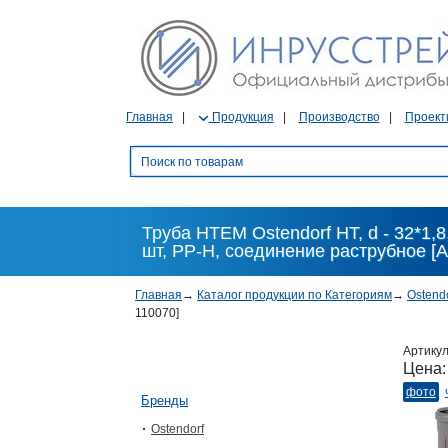
Главная
Продукция
Производство
Проект
Труба HTEM Ostendorf HT, d - 32*1,8
шт, PP-H, соединение раструбное [А
Главная
→
Каталог продукции по Категориям
→
Ostend
110070]
Артику
Цена
фото
Бренды
Ostendorf