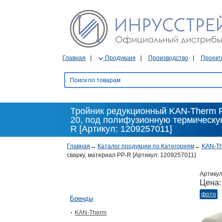
Главная
Продукция
Производство
Проект
Тройник редукционный KAN-Therm PP, 
20, под полифузионную термическую
R [Артикул: 1209257011]
Главная
→
Каталог продукции по Категориям
→
KAN-T
сварку, материал PP-R [Артикул: 1209257011]
Артику
Цена
фото
Бренды
KAN-Therm