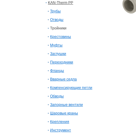
KAN-Therm PP
Трубы
Отводы
Tройники
Крестовины
Муфты
Заглушки
Переходники
Фланцы
Вварные седла
Компенсирующие петли
Обводы
Запорные вентили
Шаровые краны
Крепления
Инструмент