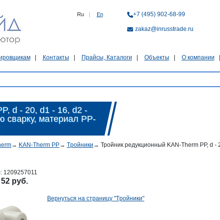
+7 (495) 902-68-99
Ru
|
En
zakaz@inrusstrade.ru
ировщикам
Контакты
Прайсы, Каталоги
Объекты
О компании
d - 20, d1 - 16, d2 -
 сварку, материал PP-
herm
→
KAN-Therm PP
→
Tройники
→
Тройник редукционный KAN-Therm PP, d - 2
л:
1209257011
:
52 руб.
Вернуться на страницу "Tройники"