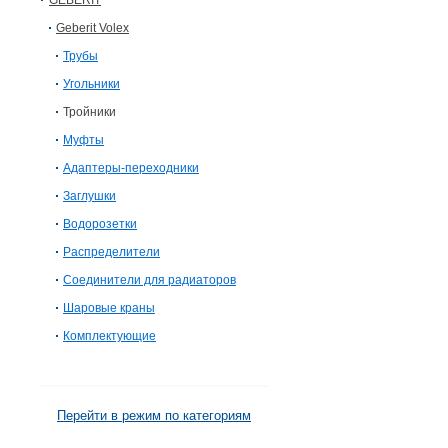
GEBERIT
Geberit Volex
Трубы
Угольники
Тройники
Муфты
Адаптеры-переходники
Заглушки
Водорозетки
Распределители
Соединители для радиаторов
Шаровые краны
Комплектующие
Перейти в режим по категориям