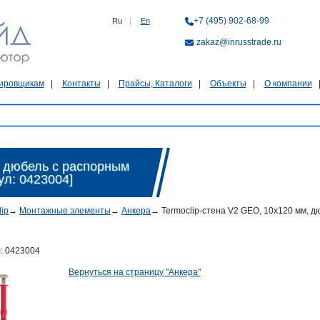
+7 (495) 902-68-99
Ru
|
En
zakaz@inrusstrade.ru
ировщикам
Контакты
Прайсы, Каталоги
Объекты
О компании
, дюбель с распорным
ул: 0423004]
lip
→
Монтажные элементы
→
Анкера
→
Termoclip-стена V2 GEO, 10х120 мм, д
л:
0423004
Вернуться на страницу "Анкера"