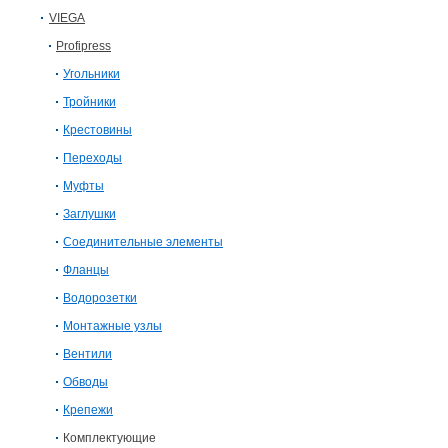
VIEGA
Profipress
Угольники
Тройники
Крестовины
Переходы
Муфты
Заглушки
Соединительные элементы
Фланцы
Водорозетки
Монтажные узлы
Вентили
Обводы
Крепежи
Комплектующие