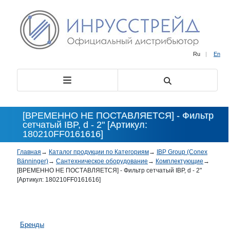
Ru
|
En
[ВРЕМЕННО НЕ ПОСТАВЛЯЕТСЯ] - Фильтр
сетчатый IBP, d - 2" [Артикул:
180210FF0161616]
Главная
→
Каталог продукции по Категориям
→
IBP Group (Conex
Bänninger)
→
Сантехническое оборудование
→
Комплектующие
→
[ВРЕМЕННО НЕ ПОСТАВЛЯЕТСЯ] - Фильтр сетчатый IBP, d - 2"
[Артикул: 180210FF0161616]
Бренды