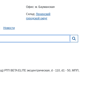
Офис: м. Бауманская
Склад:
Ленинский
городской округ
Новости
д) РТП BETA ELITE эксцентрическая, d - 110, d1 - 50, МПП,