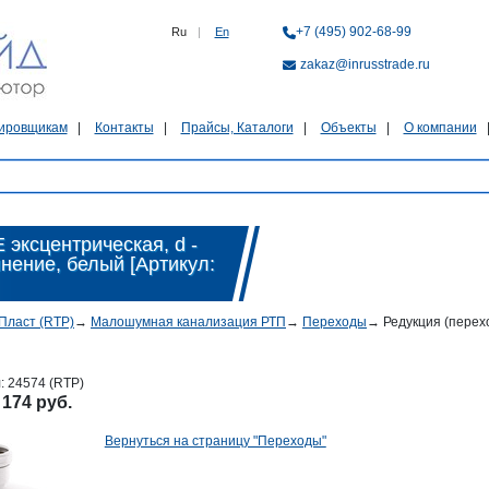
+7 (495) 902-68-99
Ru
|
En
zakaz@inrusstrade.ru
ировщикам
Контакты
Прайсы, Каталоги
Объекты
О компании
 эксцентрическая, d -
инение, белый [Артикул:
Пласт (RTP)
→
Малошумная канализация РТП
→
Переходы
→
Редукция (перехо
л:
24574 (RTP)
:
174 руб.
Вернуться на страницу "Переходы"