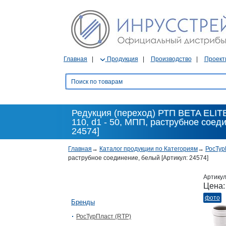
Главная
Продукция
Производство
Проект
Редукция (переход) РТП BETA ELITE
110, d1 - 50, МПП, раструбное соед
24574]
Главная
→
Каталог продукции по Категориям
→
РосТур
раструбное соединение, белый [Артикул: 24574]
Артику
Цена
фото
Бренды
РосТурПласт (RTP)