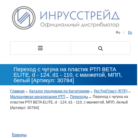
Ru
|
En
Переход с чугуна на пластик РТП BETA
ELITE, d - 124, d1 - 110, с манжетой, МПП,
белый [Артикул: 30784]
Главная
→
Каталог продукции по Категориям
→
РосТурПласт (RTP)
→
Малошумная канализация РТП
→
Переходы
→
Переход с чугуна на
пластик РТП BETA ELITE, d - 124, d1 - 110, с манжетой, МПП, белый
[Артикул: 30784]
Бренды