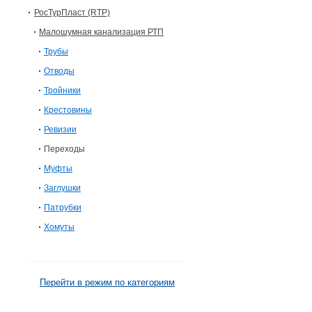
РосТурПласт (RTP)
Малошумная канализация РТП
Трубы
Отводы
Тройники
Крестовины
Ревизии
Переходы
Муфты
Заглушки
Патрубки
Хомуты
Перейти в режим по категориям