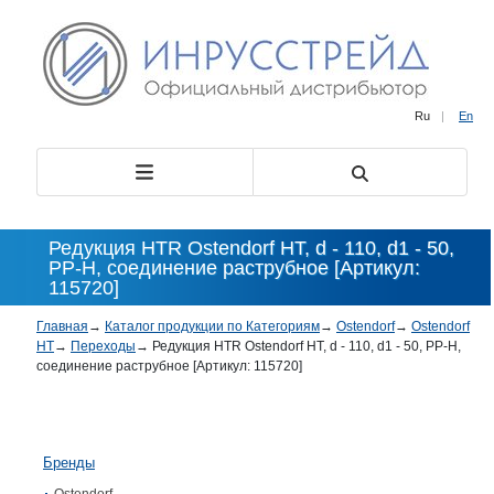
Ru
|
En
Редукция HTR Ostendorf HT, d - 110, d1 - 50,
PP-H, соединение раструбное [Артикул:
115720]
Главная
→
Каталог продукции по Категориям
→
Ostendorf
→
Ostendorf
HT
→
Переходы
→
Редукция HTR Ostendorf HT, d - 110, d1 - 50, PP-H,
соединение раструбное [Артикул: 115720]
Бренды