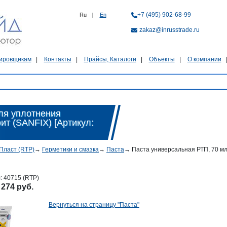
+7 (495) 902-68-99
Ru
|
En
zakaz@inrusstrade.ru
ировщикам
Контакты
Прайсы, Каталоги
Объекты
О компании
ля уплотнения
ит (SANFIX) [Артикул:
Пласт (RTP)
→
Герметики и смазка
→
Паста
→
Паста универсальная РТП, 70 мл
л:
40715 (RTP)
:
274 руб.
Вернуться на страницу "Паста"