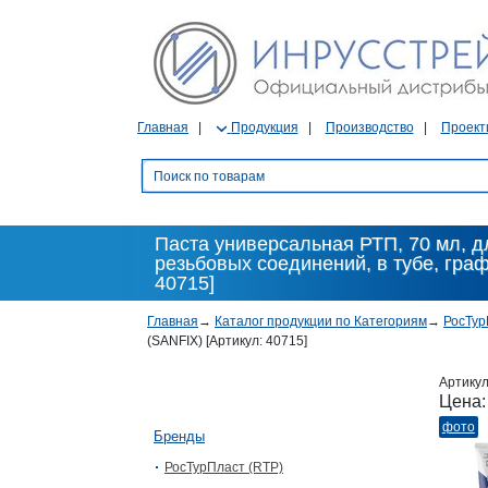
Главная
Продукция
Производство
Проект
Паста универсальная РТП, 70 мл, д
резьбовых соединений, в тубе, граф
40715]
Главная
→
Каталог продукции по Категориям
→
РосТур
(SANFIX) [Артикул: 40715]
Артику
Цена
фото
Бренды
РосТурПласт (RTP)