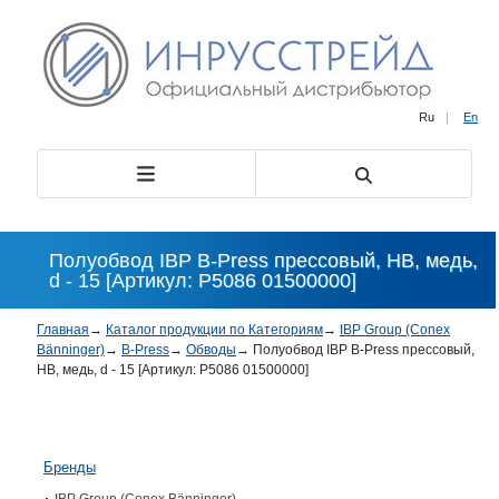
Ru
|
En
Полуобвод IBP B-Press прессовый, НВ, медь,
d - 15 [Артикул: P5086 01500000]
Главная
→
Каталог продукции по Категориям
→
IBP Group (Conex
Bänninger)
→
B-Press
→
Обводы
→
Полуобвод IBP B-Press прессовый,
НВ, медь, d - 15 [Артикул: P5086 01500000]
Бренды