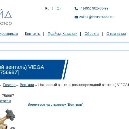
+7 (495) 902-68-99
Ru
|
En
zakaz@inrusstrade.ru
ировщикам
Контакты
Прайсы, Каталоги
Объекты
О компании
й вентиль) VIEGA
 756987]
→
Easytop
→
Вентили
→
Наклонный вентиль (полнопроходной вентиль) VIEGA Eas
л:
756987
чертеж
Вернуться на страницу "Вентили"