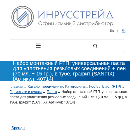
Ru
|
En
Набор монтажный РТП: универсальная паста
для уплотнения резьбовых соединений + лен
(70 мл. + 15 гр.), в тубе, графит (SANFIX)
[Артикул: 40714]
Главная
→
Каталог продукции по Категориям
→
РосТурПласт (RTP)
→
Герметики и смазка
→
Паста
→
Набор монтажный РТП: универсальная
паста для уплотнения резьбовых соединений + лен (70 мл. + 15 гр.), в
тубе, графит (SANFIX) [Артикул: 40714]
Бренды