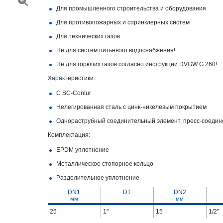
Для промышленного строительства и оборудования
Для противопожарных и спринклерных систем
Для технических газов
Не для систем питьевого водоснабжения!
Не для горючих газов согласно инструкции DVGW G 260!
Характеристики:
С SC‑Contur
Нелегированная сталь с цинк-никелевым покрытием
Однораструбный соединительный элемент, пресс-соедин
Комплектация:
EPDM уплотнение
Металлическое стопорное кольцо
Разделительное уплотнение
DN1
D1
DN2
мм
мм
25
1"
15
1/2"