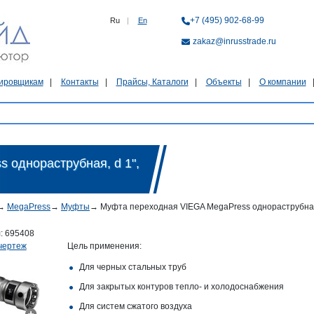
+7 (495) 902-68-99
Ru
|
En
zakaz@inrusstrade.ru
ировщикам
Контакты
Прайсы, Каталоги
Объекты
О компании
 однораструбная, d 1",
→
MegaPress
→
Муфты
→
Муфта переходная VIEGA MegaPress однораструбная, d
л:
695408
чертеж
Цель применения:
Для черных стальных труб
Для закрытых контуров тепло- и холодоснабжения
Для систем сжатого воздуха