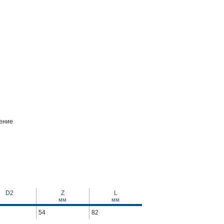
ение
D2
Z
L
мм
мм
54
82