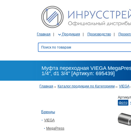
Главная
Продукция
Производство
Проект
Муфта переходная VIEGA MegaPress
1/4", d1 3/4" [Артикул: 695439]
Главная
→
Каталог продукции по Категориям
→
VIEGA
Артику
фото
Бренды
VIEGA
MegaPress