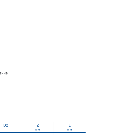
ение
D2
Z
L
мм
мм