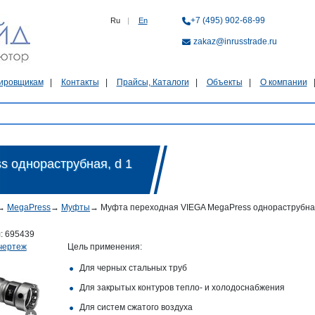
+7 (495) 902-68-99
Ru
|
En
zakaz@inrusstrade.ru
ировщикам
Контакты
Прайсы, Каталоги
Объекты
О компании
 однораструбная, d 1
→
MegaPress
→
Муфты
→
Муфта переходная VIEGA MegaPress однораструбная, d
л:
695439
чертеж
Цель применения:
Для черных стальных труб
Для закрытых контуров тепло- и холодоснабжения
Для систем сжатого воздуха