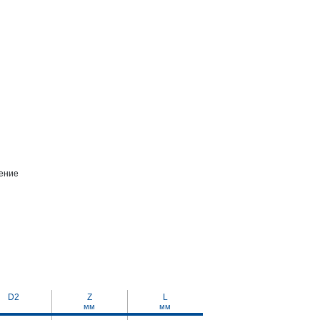
ение
D2
Z
L
мм
мм