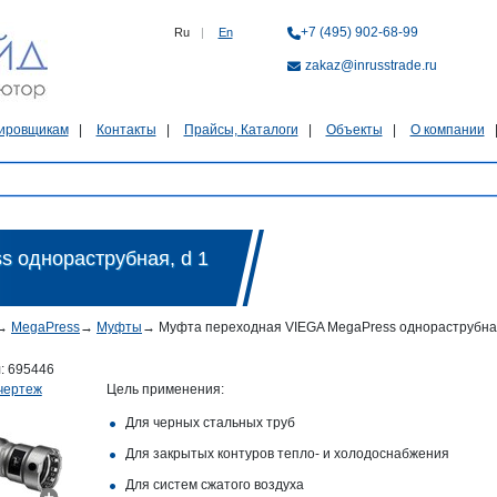
+7 (495) 902-68-99
Ru
|
En
zakaz@inrusstrade.ru
ировщикам
Контакты
Прайсы, Каталоги
Объекты
О компании
 однораструбная, d 1
→
MegaPress
→
Муфты
→
Муфта переходная VIEGA MegaPress однораструбная, d
л:
695446
чертеж
Цель применения:
Для черных стальных труб
Для закрытых контуров тепло- и холодоснабжения
Для систем сжатого воздуха