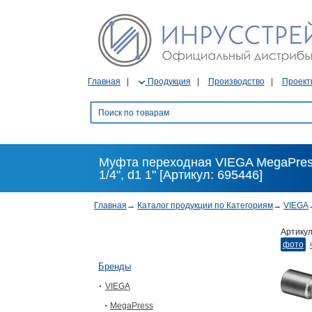
Главная
Продукция
Производство
Проект
Муфта переходная VIEGA MegaPress
1/4", d1 1" [Артикул: 695446]
Главная
→
Каталог продукции по Категориям
→
VIEGA
Артику
фото
Бренды
VIEGA
MegaPress