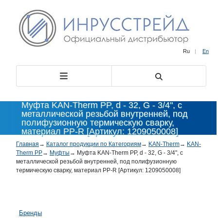
Ru
|
En
Муфта KAN-Therm PP, d - 32, G - 3/4", с
металлической резьбой внутренней, под
полифузионную термическую сварку,
материал PP-R [Артикул: 1209050008]
Главная
→
Каталог продукции по Категориям
→
KAN-Therm
→
KAN-
Therm PP
→
Муфты
→
Муфта KAN-Therm PP, d - 32, G - 3/4", с
металлической резьбой внутренней, под полифузионную
термическую сварку, материал PP-R [Артикул: 1209050008]
Бренды