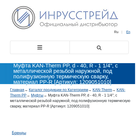
Ru
|
En
Муфта KAN-Therm PP, d - 40, R - 1 1/4", с
металлической резьбой наружной, под
полифузионную термическую сварку,
материал PP-R [Артикул: 1209051010]
Главная
→
Каталог продукции по Категориям
→
KAN-Therm
→
KAN-
Therm PP
→
Муфты
→
Муфта KAN-Therm PP, d - 40, R - 1 1/4", с
металлической резьбой наружной, под полифузионную термическую
сварку, материал PP-R [Артикул: 1209051010]
Бренды