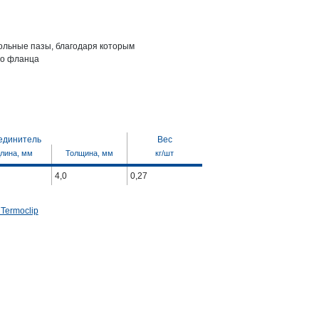
ольные пазы, благодаря которым
го фланца
единитель
Вес
лина, мм
Толщина, мм
кг/шт
4,0
0,27
Termoclip