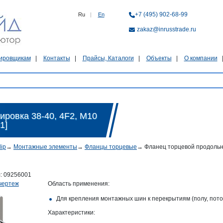
+7 (495) 902-68-99
Ru
|
En
zakaz@inrusstrade.ru
ировщикам
Контакты
Прайсы, Каталоги
Объекты
О компании
ровка 38-40, 4F2, M10
1]
lip
→
Монтажные элементы
→
Фланцы торцевые
→
Фланец торцевой продольны
л:
09256001
чертеж
Область применения:
Для крепления монтажных шин к перекрытиям (полу, пото
Характеристики: