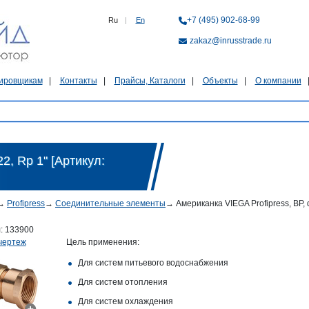
+7 (495) 902-68-99
Ru
|
En
zakaz@inrusstrade.ru
ировщикам
Контакты
Прайсы, Каталоги
Объекты
О компании
2, Rp 1" [Артикул:
→
Profipress
→
Соединительные элементы
→
Американка VIEGA Profipress, ВР, d
л:
133900
чертеж
Цель применения:
Для систем питьевого водоснабжения
Для систем отопления
Для систем охлаждения