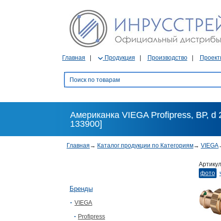
Главная
Продукция
Производство
Проект
Американка VIEGA Profipress, ВР, d 2
133900]
Главная
→
Каталог продукции по Категориям
→
VIEGA
Артику
фото
Бренды
VIEGA
Profipress