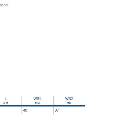
азов
L
WS1
WS2
мм
мм
мм
40
37