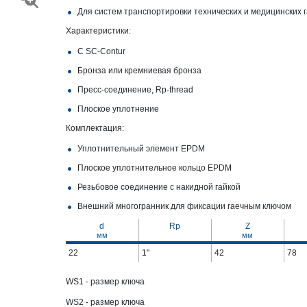
Для систем транспортировки технических и медицинских г
Характеристики:
С SC‑Contur
Бронза или кремниевая бронза
Пресс-соединение, Rp-​thread
Плоское уплотнение
Комплектация:
Уплотнительный элемент EPDM
Плоское уплотнительное кольцо EPDM
Резьбовое соединение с накидной гайкой
Внешний многогранник для фиксации гаечным ключом
d
Rp
Z
мм
мм
22
1"
42
78
WS1 - размер ключа
WS2 - размер ключа