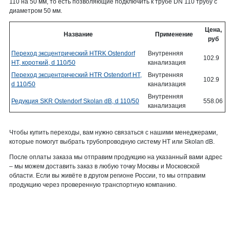
110 на 50 мм, то есть позволяющие подключить к трубе DN 110 трубу с
диаметром 50 мм.
Цена,
Название
Применение
руб
Переход эксцентрический HTRK Ostendorf
Внутренняя
102.9
HT, короткий, d 110/50
канализация
Переход эксцентрический HTR Ostendorf HT,
Внутренняя
102.9
d 110/50
канализация
Внутренняя
Редукция SKR Ostendorf Skolan dB, d 110/50
558.06
канализация
Чтобы купить переходы, вам нужно связаться с нашими менеджерами,
которые помогут выбрать трубопроводную систему HT или Skolan dB.
После оплаты заказа мы отправим продукцию на указанный вами адрес
– мы можем доставить заказ в любую точку Москвы и Московской
области. Если вы живёте в другом регионе России, то мы отправим
продукцию через проверенную транспортную компанию.