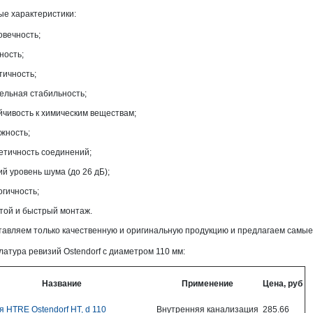
е характеристики:
овечность;
ность;
тичность;
ельная стабильность;
йчивость к химическим веществам;
жность;
етичность соединений;
ий уровень шума (до 26 дБ);
огичность;
той и быстрый монтаж.
авляем только качественную и оригинальную продукцию и предлагаем самые
атура ревизий Ostendorf с диаметром 110 мм:
Название
Применение
Цена, руб
я HTRE Ostendorf HT, d 110
Внутренняя канализация
285.66