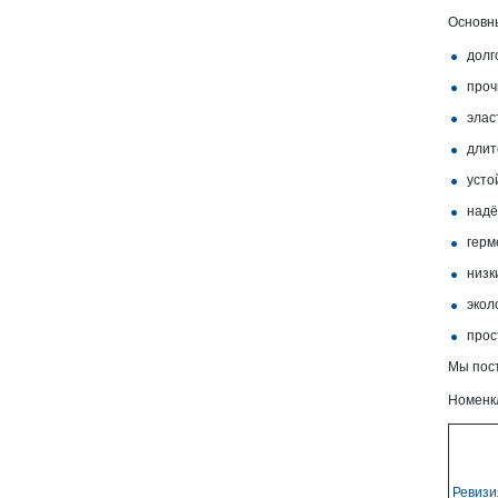
Основны
долг
проч
элас
длит
усто
надё
герм
низк
экол
прос
Мы пост
Номенкл
Ревизи